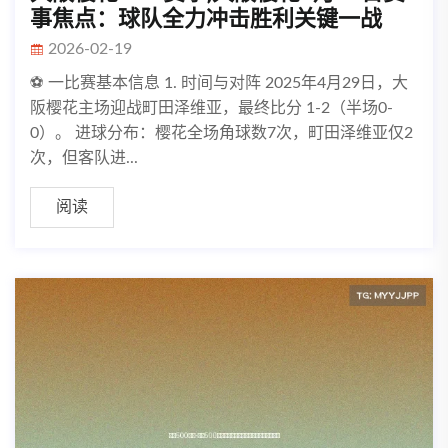
事焦点：球队全力冲击胜利关键一战
2026-02-19
⚽ 一比赛基本信息 1. 时间与对阵 2025年4月29日，大
阪樱花主场迎战町田泽维亚，最终比分 1-2（半场0-
0）。 进球分布：樱花全场角球数7次，町田泽维亚仅2
次，但客队进...
阅读