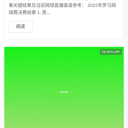
事关键结果及当前网球直播渠道参考： 2025年罗马网
球赛决赛结果 1. 男...
阅读