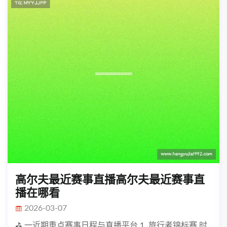
高尔夫最近赛事直播高尔夫最近赛事直
播在哪看
2026-03-07
⛳ 一近期重点赛事日程与直播平台 1. 旅行者锦标赛 时