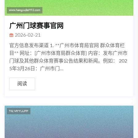
广州门球赛事官网
2026-02-21
官方信息发布渠道 1. **广州市体育局官网 群众体育栏
目** 网址：[广州市体育局群众体育] 内容：发布广州市
门球及其他群众体育赛事公告结果和新闻。例如： 202
5年3月26日：广州市门...
阅读