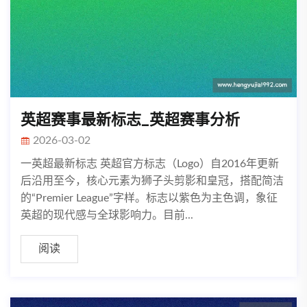
英超赛事最新标志_英超赛事分析
2026-03-02
一英超最新标志 英超官方标志（Logo）自2016年更新
后沿用至今，核心元素为狮子头剪影和皇冠，搭配简洁
的“Premier League”字样。标志以紫色为主色调，象征
英超的现代感与全球影响力。目前...
阅读