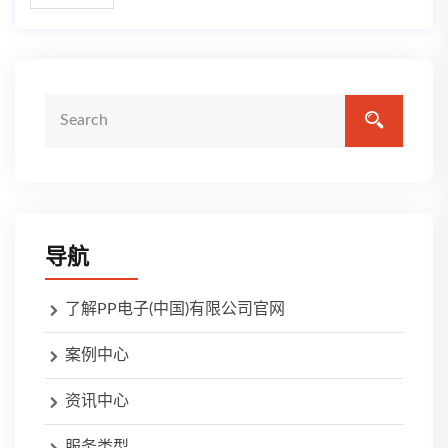
导航
了解PP电子(中国)有限公司官网
案例中心
资讯中心
服务类型