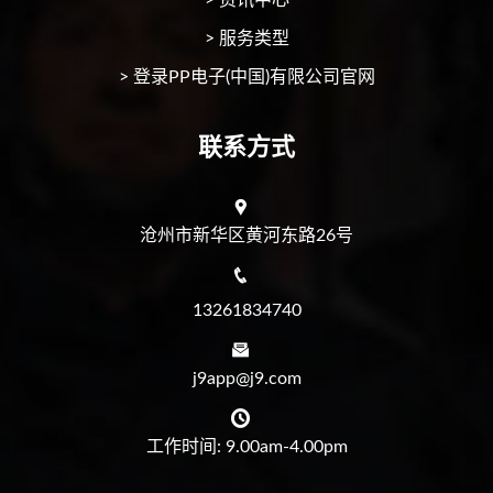
> 资讯中心
> 服务类型
> 登录PP电子(中国)有限公司官网
联系方式
沧州市新华区黄河东路26号
13261834740
j9app@j9.com
工作时间: 9.00am-4.00pm