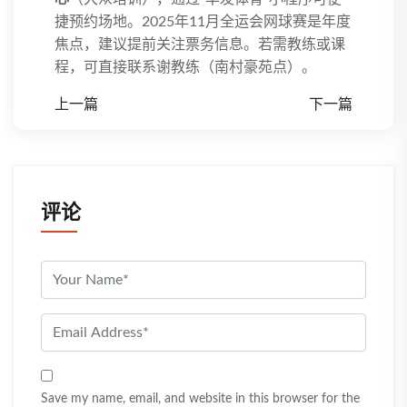
捷预约场地。2025年11月全运会网球赛是年度
焦点，建议提前关注票务信息。若需教练或课
程，可直接联系谢教练（南村豪苑点）。
上一篇
下一篇
评论
Save my name, email, and website in this browser for the