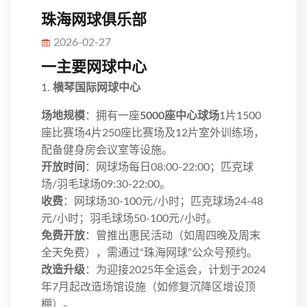
珠海网球俱乐部
2026-02-27
一主要网球中心
1.
横琴国际网球中心
场地规模
：拥有一座
5000座中心球场
1片1500
座比赛场4片250座比赛场及12片室外训练场，
配备健身房会议室等设施。
开放时间
：网球场每日08:00-22:00；匹克球
场/羽毛球场09:30-22:00。
收费
：网球场30-100元/小时；匹克球场24-48
元/小时；羽毛球场50-100元/小时。
免费开放
：曾推出惠民活动（如周四晚及周末
全天免费），需通过“珠海网球”公众号预约。
改造升级
：为迎接2025年全运会，计划于2024
年7月起改造场馆设施（如修复沉降区增设顶
棚）。