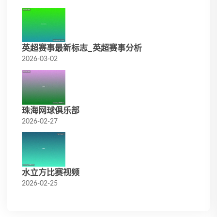
英超赛事最新标志_英超赛事分析
2026-03-02
珠海网球俱乐部
2026-02-27
水立方比赛视频
2026-02-25